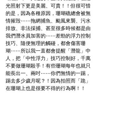
光照射下更是美麗、可貴！！但很可惜
的是，因為各種原因，珊瑚礁總會被無
情摧毁⋯⋯拖網捕魚、颱風來襲、污水
排放、非法採捕、甚至很多時候都是由
我們潛水員加害的⋯⋯差勁的浮力控制
技巧、隨便無理的觸碰，都會傷害珊
瑚⋯⋯所以我一直都會提醒「潛龍」中
人，把「中性浮力」技巧控制好，千萬
不要做珊瑚殺手！有些珊瑚每年也就只
能長出一、兩吋⋯⋯你們無情的一踢，
踢去多少歲月呢？！因為拍照而「跪」
在珊瑚上也是很要不得的行為啊！！