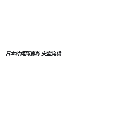
日本沖繩阿嘉島-安室漁礁