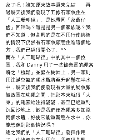
家了吧！誰知原來故事還未完結⋯⋯再
過幾天後我們發現了五條石頭魚住在
「人工珊瑚徑」。是她帶同「家爺仔
乸」回歸嗎？還是是另一個家族呢？我
們不知道，但高興的是在不用行使綁架
的情況下仍然有石頭魚願意住進這個地
方，我們已經很開心了。^^
而在「人工珊瑚徑」中的其中一個位
置，我和 Danny 用了一些被棄置的繩索
將之「梳鬆」並繫在樹幹上，另一頭則
用注滿空氣的膠水瓶將至升起懸在半水
中，幾天後我們便發現有大量的魷魚卵
被放置在幼繩之間，把那本來就很「大
束」的繩索給注得滿滿，甚至已經重到
沉回沙地上，於是我們便為繩索多加添
兩個水瓶，好使它能重新懸在水中，你
能想像到那個情況嗎？
總之我們的「人工珊瑚徑」發揮作用
了，生物們都在利用它。我們很高興，