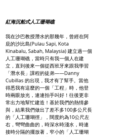
紅海沉船式人工珊瑚礁
我在沙巴教授潛水的那幾年，曾經在阿
庇的沙比島(Pulau Sapi, Kota 
Kinabalu, Sabah, Malaysia) 建立過一個
人工珊瑚礁，當時只有我一個人在建
立，直到後來一個從西班牙來跟我學習
「潛水長」課程的徒弟——Danny 
Cubillas 的出現，我才有了幫手。當他
得悉我有這麼的一個「工程」時，他登
時兩眼放光，連連拍手叫好！往後更非
常出力地幫忙建造！基於我們的熱情參
與，結果我們做出了差不多100多公尺長
的「人工珊瑚徑」，闊度約為10公尺左
右，彎彎曲曲的，時深水時淺水，時連
接時分隔的擺放著，窄小的「人工珊瑚