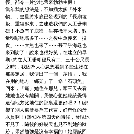
徑」郤令一片沙地帶來勃勃生機！
當年我的想法是，不加插太多「外來
物」，盡量將水底已發現到的「長期垃
圾」重組起來，去建造我們的人工珊瑚
礁！小魚有了庇護，生存機率大増，數
量明顯地増多了⋯⋯之後中魚便來「揾
食」⋯⋯大魚也來了⋯⋯甚至乎海龜也
來到訪了！說來也很好笑，在建立的早
期 (約在人工珊瑚徑只有二、三十公尺長
之時)，我因為太心急想看到多些生物在
那裏定居，我便出了一個「茅招」，我
在別的地方「綁架」了一條「石頭魚」
回來，「逼」她住在那兒，頭三天去看
她她也沒有離開，我便心想她應該覺得
這個地方比她住的那裏還更好吧？！(綁
架了別人還硬要為其代言，好奇怪的潛
水員啊！) 誰知在第四天的時候，發現她
不見了，隨後的好幾天也見不到她的蹤
跡，果然勉強是沒有幸福的！她應該回