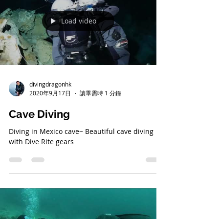
Load video
divingdragonhk
2020年9月17日
讀畢需時 1 分鐘
Cave Diving
Diving in Mexico cave~ Beautiful cave diving
with Dive Rite gears