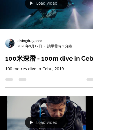
Load video
divingdragonhk
2020年9月17日
讀畢需時 1 分鐘
100米深潛 - 100m dive in Cebu
100 metres dive in Cebu, 2019
Load video