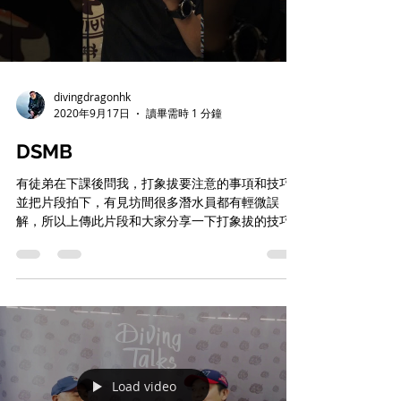
divingdragonhk
2020年9月17日
讀畢需時 1 分鐘
DSMB
有徒弟在下課後問我，打象拔要注意的事項和技巧
並把片段拍下，有見坊間很多潛水員都有輕微誤
解，所以上傳此片段和大家分享一下打象拔的技巧
和 Spool 的處理，歡迎大家公開討論和提出意見。
希望大家善用象拔安全潛水。😊 #象拔 #SMB
#SPOOL #Safety...
Load video