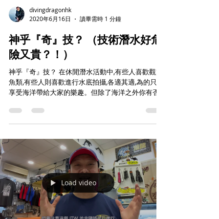
divingdragonhk
2020年6月16日
讀畢需時 1 分鐘
神乎『奇』技？ （技術潛水好危
險又貴？！）
神乎『奇』技？ 在休閒潛水活動中,有些人喜歡觀賞
魚類,有些人則喜歡進行水底拍攝,各適其適,為的只是
享受海洋帶給大家的樂趣。但除了海洋之外你有否
想過可置身於清澈的河流中、廣闊的湖泊中、甚至
探索於神秘的洞穴中??你又可曾想過可以在大深度的
沉船殘骸中去拍攝、探索和印證歷史?可惜的...
Load video