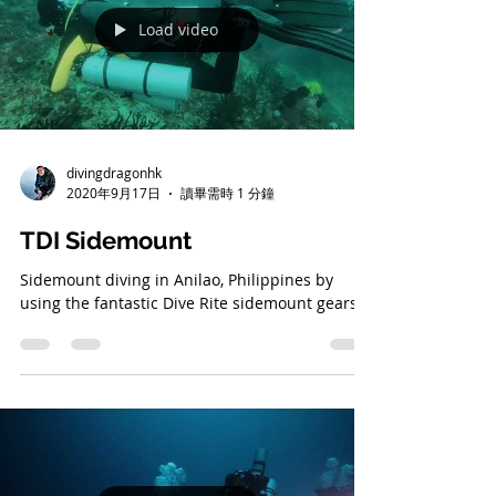
Load video
divingdragonhk
2020年9月17日
讀畢需時 1 分鐘
TDI Sidemount
Sidemount diving in Anilao, Philippines by
using the fantastic Dive Rite sidemount gears.