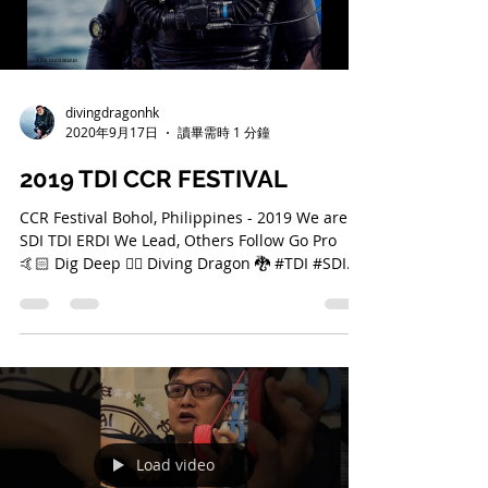
divingdragonhk
2020年9月17日
讀畢需時 1 分鐘
2019 TDI CCR FESTIVAL
CCR Festival Bohol, Philippines - 2019 We are
SDI TDI ERDI We Lead, Others Follow Go Pro
🤙🏻 Dig Deep 👍🏻 Diving Dragon 🐉 #TDI #SDI...
Load video