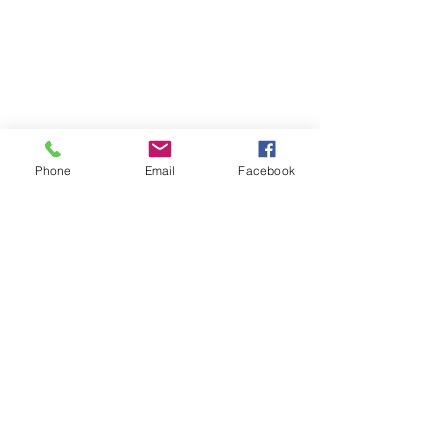
Phone
Email
Facebook
留言
TDI Sidemount
撰寫留言......
100米深潛 - 100m
Cebu