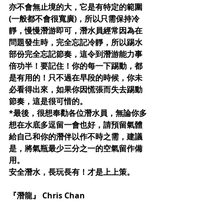
亦不會無止境的大，它是有特定的範圍
(一般都不會很寬廣)，所以只需保持冷
靜，慢慢潛游即可，潛水員經常因為在
問題發生時，完全忘記冷靜，所以踢水
部份完全忘記節奏，這令到潛游能力事
倍功半！要記住！你的每一下踢動，都
是有用的！只不過在早段的時候，你未
必看得出來，如果你因慌張而失去踢動
節奏，這是很可惜的。
*最後，很想奉勸各位潛水員，無論你多
想在水底多逗留一會也好，請預留氣體
給自己和你的潛伴以作不時之需，建議
是，將氣瓶最少三分之一的空氣留作備
用。
安全潛水，長玩長有！才是上上策。
『潛龍』 Chris Chan