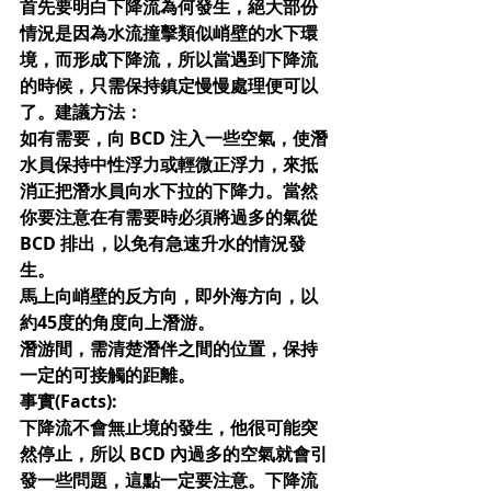
首先要明白下降流為何發生，絕大部份
情況是因為水流撞擊類似峭壁的水下環
境，而形成下降流，所以當遇到下降流
的時候，只需保持鎮定慢慢處理便可以
了。建議方法：
如有需要，向 BCD 注入一些空氣，使潛
水員保持中性浮力或輕微正浮力，來抵
消正把潛水員向水下拉的下降力。當然
你要注意在有需要時必須將過多的氣從 
BCD 排出，以免有急速升水的情況發
生。
馬上向峭壁的反方向，即外海方向，以
約45度的角度向上潛游。
潛游間，需清楚潛伴之間的位置，保持
一定的可接觸的距離。
事實(Facts): 
下降流不會無止境的發生，他很可能突
然停止，所以 BCD 內過多的空氣就會引
發一些問題，這點一定要注意。下降流