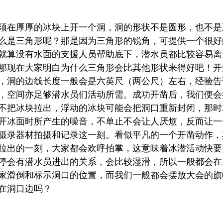
须在厚厚的冰块上开一个洞，洞的形状不是圆形，也不是
么是三角形呢？那是因为三角形的锐角，可提供一个很好
就算没有水面的支援人员帮助底下，潜水员都比较容易离
那现在大家明白为什么三角形会比其他形状来得好吧！开
，洞的边线长度一般会是六英尺（两公尺）左右，经验告
，空间亦足够潜水员们活动所需。成功开凿后，我们便会
不把冰块拉出，浮动的冰块可能会把洞口重新封闭，那时
开冰面时所产生的噪音，不单止不会让人厌烦，反而让一
摄录器材拍摄和记录这一刻。看似平凡的一个开凿动作，
拉出的一刻，大家都会欢呼拍掌，这意味着冰潜活动快要
停会有潜水员进出的关系，会比较湿滑，所以一般都会在
家滑倒和标示洞口的位置，而我们一般都会摆放大会的旗
在洞口边吗？