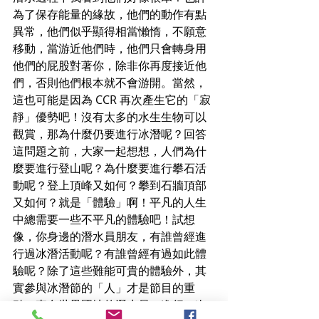
為了保存能量的緣故，他們的動作有點
異常，他們似乎顯得相當懶惰，不願意
移動，當游近他們時，他們只會轉身用
他們的屁股對著你，除非你再度接近他
們，否則他們根本就不會游開。當然，
這也可能是因為 CCR 再次產生它的「寂
靜」優勢吧！沒有太多的水生生物可以
觀賞，那為什麼仍要進行冰潛呢？回答
這問題之前，大家一起想想，人們為什
麼要進行登山呢？為什麼要進行攀石活
動呢？登上頂峰又如何？攀到石牆頂部
又如何？就是「體驗」啊！平凡的人生
中總需要一些不平凡的體驗吧！試想
像，你身邊的潛水員朋友，有誰曾經進
行過冰潛活動呢？有誰曾經有過如此體
驗呢？除了這些難能可貴的體驗外，其
實參與冰潛節的「人」才是節目的重
點，來自世界國地的潛水員，進行一次