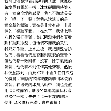
我可以清楚地看到裂痕的形成，就像好
萊塢災難電影一樣，冰塊裂開同時讓人
有一種會崩塌的感覺！我也不期然長長
的「嘩」了一聲！對我來說這真的是一
種全新的體驗，實在是非常有趣！非常
棒的「視聽享受」！在水下，我曾七手
八腳的猛打手號，嘗試問潛伴們有否看
到和聽到冰裂，但他們不懂我的意思，
我只好作罷。上水之後，我把情況告訴
他們，看看他們是否聽到破裂的聲音？
但他們都一致回答：沒有！除了氣泡的
聲音，他們聽不到任何其他聲響。然後
我便意識到，由於 CCR 不產生任何汽泡
的特質，寧靜的它讓我能夠聽到冰裂的
聲音。在過去的冰潛活動中，我也是使
用 OC 裝備的，嘈吵的氣泡聲讓我和這
些潛伴一樣，失去了這份有趣的體驗！
使用 CCR 進行冰潛，實在很棒！