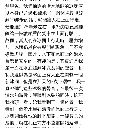
然現象。我們揀選的潛水地點的冰塊厚
度本身已超過45釐米（一般冰塊厚度達
到10釐米的話，就能讓人在上面行走。
若能達到25釐米左右，承托力就已經能
夠讓一輛數噸重的貨車在上面行駛）。
然而，當人們在冰面上行走時，壓力增
加，冰塊仍然會有裂開的現象，但不會
導致坍塌。因此，水下和冰面上的潛水
員都是安全的。有趣的是，其實這是我
第一次在水底聽到冰塊裂開的聲音，起
初我還以為是冰面上有人正在開鑿一個
新冰洞，但是在那天的3次下潛中，我一
直都聽到這些冰裂的聲音，在最後一次
潛水的時候，我聽到冰裂的同時，恰巧
我抬頭一看，給我看到了一個奇景，我
看到一個潛水員在清澈的冰面上行走，
冰塊開始從他的腳下裂開，一條長長的
裂痕，就在我正前方不遠處開始延伸，