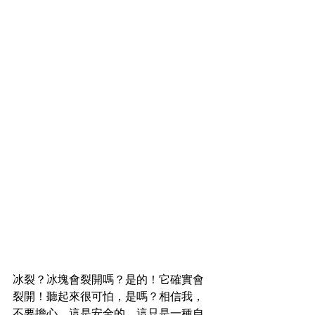
冰裂？冰塊會裂開嗎？是的！它確實會
裂開！聽起來很可怕，是嗎？相信我，
不要擔心，這是安全的，這只是一種自