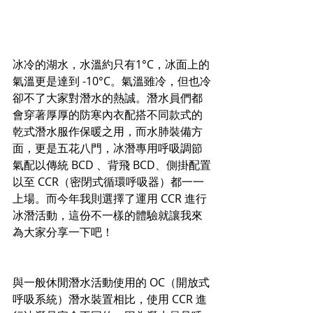
冰冷的湖水，水溫約只有1°C，冰面上的
氣溫更是達到 -10°C。氣溫雖冷，但也冷
卻不了大家對潛水的熱誠。潛水員們都
會穿著厚厚的防寒內衣配搭不同款式的
乾式潛水服作保暖之用，而水肺裝備方
面，更是五花八門，冰潛專用呼吸調節
氣配以傳統 BCD 、背飛 BCD、側掛配置
以至 CCR（密閉式循環呼吸器）都一一
上場。而今年我則選擇了運用 CCR 進行
冰潛活動，這份不一樣的體驗就讓我來
為大家分享一下吧！
與一般休閒潛水活動使用的 OC（開放式
呼吸系統）潛水裝置相比，使用 CCR 進