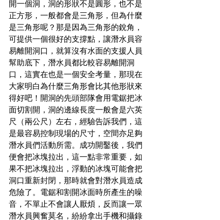
開一個洞，洞的形狀不是圓形，也不是
正方形，一般都會是三角形，但為什麼
是三角形呢？那是因為三角形的銳角，
可提供一個很好的支撐點，讓潛水員容
易離開洞口，就算沒有水面的支援人員
幫助底下，潛水員都比較容易離開洞
口，這實在也是一個安全考量，那現在
大家明白為什麼三角形會比其他形狀來
得好吧！開洞的先頭部隊會用電鋸把冰
面切割開，洞的邊線長度一般會是六英
尺（兩公尺）左右，經驗告訴我們，這
是最容易控制現場的尺寸，空間亦足夠
潛水員們活動所需。成功開鑿後，我們
便會把冰塊拉出，這一點非常重要，如
果不把冰塊拉出，浮動的冰塊可能會把
洞口重新封閉，那時就會對潛水員造成
危險了。電鋸和割開冰面時所產生的噪
音，不單止不會讓人厭煩，反而讓一眾
潛水員興奮莫名，紛紛拿出手機和攝錄