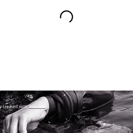
y created with
Wix.com